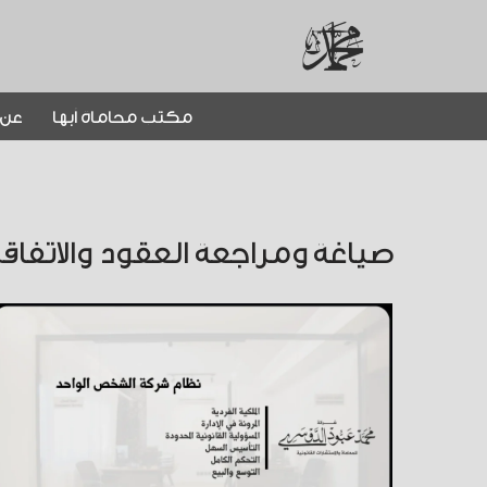
تخطى
إلى
مكتب محاماة أبها
عن 
المحتوى
صياغة ومراجعة العقود والاتفاقي