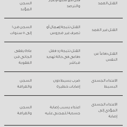
قتل مع سبق الإصرار
القتل العمد
السجن
والترصد
المؤبد
القتل نتيجة إهمال أو
السجن من 1
القتل غير العمد
تصرف غير مدروس
إلى 5 سنوات
القتل نتيجة رد فعل
عادة يعفى
القتل دفاعاً عن
دفاعي في حالة تهديد
الجاني من
النفس
مباشر
العقوبة
الاعتداء الجسدي
ضرب بسيط دون
السجن
البسيط
إصابات خطيرة
والغرامة
الاعتداء الجسدي
اعتداء يسبب إصابة
السجن
المؤدي إلى
جسدية للمجني عليه
والغرامة
إصابة