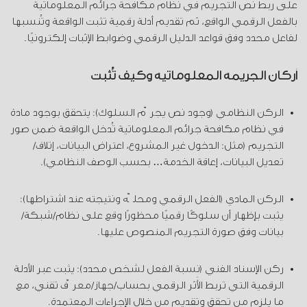
على ربط نص التجريم في نظام مكافحة جرائم المعلوماتية
بالفعل الرقمي الواقع، ثم تقديم أدلة رقمية تثبت الواقعة وتُنسبها
لفاعل محدد وفق قواعد الدليل الرقمي وضوابط الإثبات إلكترونيًا.
أركان الجريمة المعلوماتية وكيف تُثبت
الركن النظامي (وجود نص يجرّم السلوك): يتحقق بوجود مادة
في نظام مكافحة جرائم المعلوماتية تُدخل الواقعة ضمن صور
التجريم (مثل: الدخول غير المشروع، اعتراض البيانات، إتلاف/
تعديل البيانات، إعاقة الخدمة… بحسب الوصف النظامي).
الركن المادي (الفعل الرقمي ومحلّه ونتيجته عند اشتراطها):
يثبت بإظهار أن سلوكًا رقميًا محظورًا وقع على نظام/شبكة/
بيانات وفق صورة التجريم المنصوص عليها.
ركن الإسناد الفني (نِسبة الفعل لشخص محدد): يثبت عبر الأدلة
الرقمية التي تربط الأثر الرقمي بحساب/جهاز/معرّف تقني، مع
ما يلزم من تحقق وتقديم من خلال الإجراءات المعتمدة.