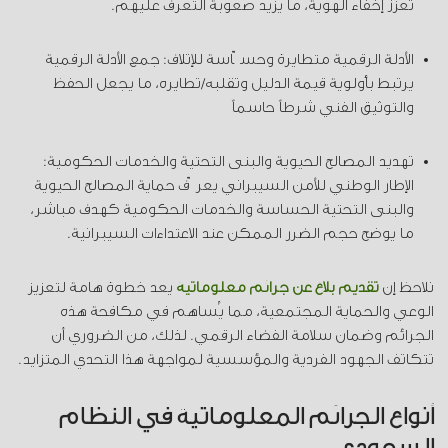
تعزز إخفاء الهوية، ما يزيد صعوبة التعرف عليهم.
الأدلة الرقمية متطايرة وحسّاسة للإتلاف: جمع الأدلة الرقمية
يرتبط بأولوية قيمة الدليل وتقلبه/تطايره، ما يجعل الحفظ
والتوثيق الفني شرطاً حاسماً
تهديد المصالح الحيوية والبنى التحتية والخدمات الحكومية:
الإطار الوطني للأمن السيبراني يعرّف حماية المصالح الحيوية
والبنى التحتية الحساسة والخدمات الحكومية كهدف مباشر،
ما يوضح حجم الضرر الممكن عند الاعتداءات السيبرانية.
نلاحظ إن
تقديم بلاغ عن جرائم معلوماتية
يعد خطوة هامة لتعزيز
الوعي والحماية المجتمعية، مما يُساهم في مكافحة هذه
الجرائم وضمان سلامة الفضاء الرقمي. لذلك، من الضروري أن
تتكاتف الجهود الفردية والمؤسسية لمواجهة هذا التحدي المتزايد.
أنواع الجرائم المعلوماتية في النظام
السعودي