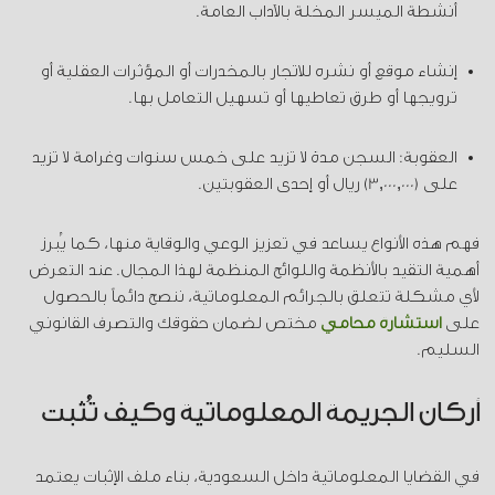
أنشطة الميسر المخلة بالآداب العامة.
إنشاء موقع أو نشره للاتجار بالمخدرات أو المؤثرات العقلية أو
ترويجها أو طرق تعاطيها أو تسهيل التعامل بها.
العقوبة: السجن مدة لا تزيد على خمس سنوات وغرامة لا تزيد
على (3,000,000) ريال أو إحدى العقوبتين.
فهم هذه الأنواع يساعد في تعزيز الوعي والوقاية منها، كما يُبرز
أهمية التقيد بالأنظمة واللوائح المنظمة لهذا المجال. عند التعرض
لأي مشكلة تتعلق بالجرائم المعلوماتية، ننصح دائماً بالحصول
على
استشارة محامي
مختص لضمان حقوقك والتصرف القانوني
السليم.
أركان الجريمة المعلوماتية وكيف تُثبت
في القضايا المعلوماتية داخل السعودية، بناء ملف الإثبات يعتمد