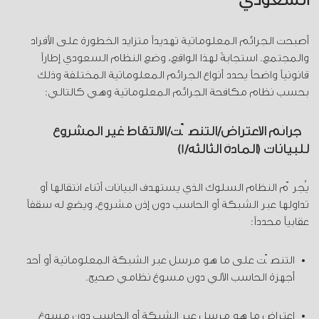
أصبحت الجرائم المعلوماتية تهديداً متزايد الخطورة على الأفراد
والمجتمع. استجابةً لهذا الواقع، وضع النظام السعودي إطاراً
قانونياً واضحاً يحدد أنواع الجرائم المعلوماتية المختلفة وذلك
بحسب نظام مكافحة الجرائم المعلوماتية وهي كالتالي:
جرائم الاعتراض/التنصّت/الالتقاط غير المشروع
للبيانات (المادة الثالثة/1)
يُجرّم النظام السلوك الذي يستهدف البيانات أثناء انتقالها أو
تداولها عبر الشبكة أو الحاسب دون إذن مشروع، ويضع له سقفاً
عقابياً محدداً:
التنصّت على ما هو مرسل عبر الشبكة المعلوماتية أو أحد
أجهزة الحاسب الآلي دون مسوغ نظامي صحيح.
اعتراض ما هو مرسل عبر الشبكة أو الحاسب دون مسوغ