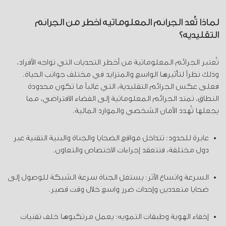
لماذا تُعد الجرائم المعلوماتية أخطر من الجرائم
التقليدية؟
تُعتبر الجرائم المعلوماتية من أخطر التحديات التي تواجه الأفراد،
وذلك نظراً لتأثيرها الواسع والمتزايد في مختلف جوانب الحياة.
فعلى عكس الجرائم التقليدية، التي غالباً ما تكون محدودة
النطاق، تمتد الجرائم المعلوماتية إلى الفضاء الافتراضي، مما
يجعلها تُهدد الأمان الشخصي والموارد المالية.
عابرة للحدود: تتداخل مواقع الضحايا والجناة والبنية التقنية عبر
دول مختلفة، فتتعقد إجراءات الاختصاص والتعاون.
السرعة واتساع الأثر: يستغل الجناة سرعة الشبكة للوصول إلى
ضحايا متعددين وإحداث ضرر واسع خلال وقت قصير.
إخفاء الهوية وطبقات التمويه: يعمل مرتكبوها خلف تقنيات