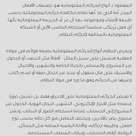
المقصود بـ أنواع الجرائم المعلوماتية هو تصنيفات الأفعال
المجرّمة التي عدّدها
نظام مكافحة جرائم المعلوماتية
بحسب
طبيعة الاعتداء وموضوعه، بعد أن عرّف الجريمة المعلوماتية بأنها:
أي فعل يُرتكب متضمناً استخدام الحاسب الآلي أو الشبكة
المعلوماتية بالمخالفة لأحكام النظام.
ويعرض النظام أنواع الجرائم المعلوماتية بصيغة قوائم في مواده
العقابية فتشمل على سبيل المثال أفعالاً مثل التنصت أو الدخول
غير المشروع، والمساس بالحياة الخاصة والتشهير، والاحتيال
والاستيلاء على مال منقول أو سند عبر انتحال صفة أو اسم كاذب
وغيرها من الجرائم وفق ما ورد في مواد النظام.
لا تقتصر الجرائم المعلوماتية على الاختراق فقط، بل تشمل صورًا
متعددة مثل الابتزاز الإلكتروني، التشهير، انتحال الهوية، الدخول غير
المشروع إلى الحسابات، إساءة استخدام الصور أو البيانات، ونشر
محتوى يضر بالآخرين. ويختلف التعامل مع كل حالة بحسب نوع
الفعل، وطريقة ارتكابه، والأدلة الرقمية المتاحة مثل الرسائل،
الروابط، أرقام الحسابات، وبيانات المنصات المستخدمة.