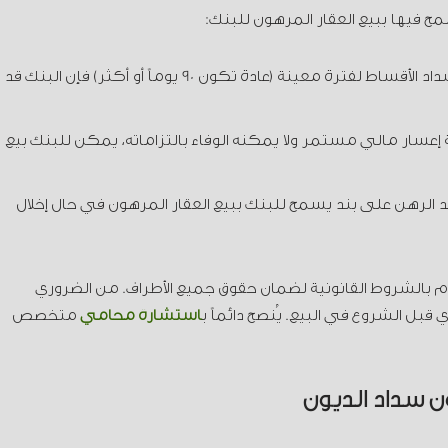
مح فيها ببيع العقار المرهون للبنك:
عند التخلف عن سداد الأقساط: إذا تأخر العميل في سداد الأقساط لفترة معينة (عادة تكون 90 يوماً أو أكثر) فإن البنك قد
لة إعسار مالي مستمر ولا يمكنه الوفاء بالتزاماته، يمكن للبنك بيع
 الرهن على بند يسمح للبنك ببيع العقار المرهون في حال إخلال
زام بالشروط القانونية لضمان حقوق جميع الأطراف. من الضروري
بل الشروع في البيع. يُنصح دائماً ب
استشارة محامي
متخصص
ون سداد الديون