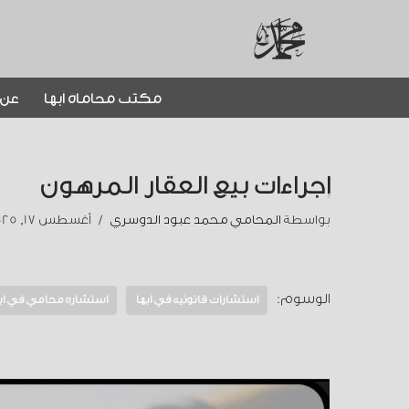
تخطى
إلى
مكتب محاماة أبها
عن 
المحتوى
إجراءات بيع العقار المرهون
بواسطة
المحامي محمد عبود الدوسري
أغسطس 17, 2025
الوسوم:
استشارات قانونية في أبها
استشارة محامي في أب