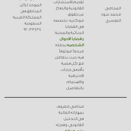
تقديم الاستشارات
الموحد لكل
المحامي
القانونية والدفاع
المناطق في
محمد عبود
عن حقوق
المملكة العربية
الدوسري
موكليه. تخصصه
السعودية
في القضايا
920033434
الجنائية والمدنية
و
قضايا الأحوال
الشخصية
يجعله
مرجعاً موثوقاً
فيه، حيث يتعامل
مع كل قضية
بأقصى درجات
الاحترافية
والاهتمام
بالتفاصيل
محامي معروف
بمهاراته العالية
في التحليل
القانوني، وقدرته
على
صياغة