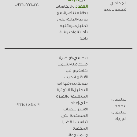
المحامي
00966566600220
العقود
والاتفاقيات
محمد بالبيد
بدقة متناهية، مع
حرصه الدائم على
تمثيل موكليه
بأمانة واحترافية
تامة
محامي ذو خبرة
متكاملة تشمل
كافة جوانب
الأنظمة، حيث
يجمع بين مهارات
التحليل القانونية
المتعمقة والقدرة
سليمان
على إعداد
00966545040509
محمد
الاستراتيجيات
سليمان
المحكمة التي
الوريك
تناسب القضايا
المعقدة
والمتنوعة،