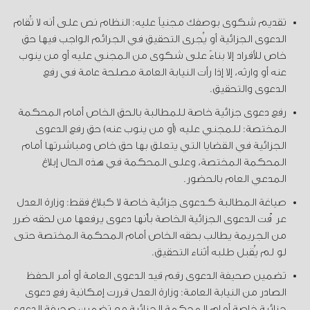
تقديم شكوى بوصفك مجنياً عليه: النظام نص على أنه لا تُقام
الدعوى الجزائية أو يُجرى التحقيق في الجرائم الواجب فيها حق
خاص للأفراد إلا بناءً على شكوى من المجني عليه أو من ينوب
عنه أو وارثه، إلا إذا رأت النيابة العامة مصلحة عامة في رفع
الدعوى والتحقيق.
رفع دعوى جزائية خاصة للمطالبة بالحق الخاص أمام المحكمة
المختصة: للمجني عليه (أو من ينوب عنه) حق رفع الدعوى
الجزائية في القضايا التي يتعلق بها حق خاص ومباشرتها أمام
المحكمة المختصة، وعلى المحكمة في هذه الحال إبلاغ
المدعي العام بالحضور.
صياغة المطالبة كـدعوى جزائية خاصة لا كبلاغ فقط: وزارة العدل
عرّفت الدعوى الجزائية الخاصة بأنها دعوى يرفعها من لحقه ضرر
من الجريمة يطالب بحقه الخاص أمام المحكمة المختصة حتى
لو لم يُقبل طلبه أثناء التحقيق.
تضمين صحيفة الدعوى رقم قيد الدعوى العامة أو أمر الحفظ
الصادر من النيابة العامة: وزارة العدل قررت إمكانية رفع دعوى
جزائية خاصة أمام المحكمة الجزائية مع تضمين صحيفة الدعوى