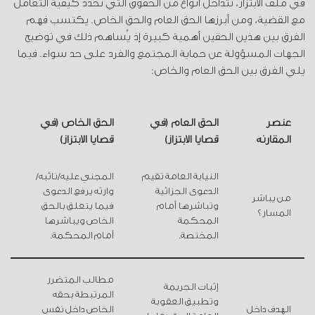
في ملف الابتزاز، تتداخل أنواع من الحقوق التي تحدد كيفية التعامل
مع القضية، ومن أبرزها الحق العام والحق الخاص. يكتسب فهم
الفرق بين هذين الحقين أهمية كبيرة إذ يُساهم ذلك في توضيح
الجهات المسؤولة عن حماية المجتمع والفرد على حد سواء. فيما
يلي الفرق بين الحق العام والخاص:
عنصر
الحق العام (في
الحق الخاص (في
المقارنة
قضايا الابتزاز)
قضايا الابتزاز)
النيابة العامة تقيم
المجني عليه/نائبه/
الدعوى الجزائية
وارثه يرفع الدعوى
من يباشر
وتباشرها أمام
فيما يتعلق بالحق
المسار؟
المحكمة
الخاص ويباشرها
المختصة.
أمام المحكمة.
مطالب المتضرر
إثبات الجريمة
المرتبطة بحقه
وتطبيق العقوبة
الهدف داخل
الخاص داخل نفس