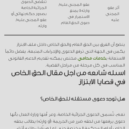
تنقضي الدعوى
عفو المجني عليه/
أثر عفو
الجزائية الخاصة
وارثه لا يمنع
المجني
بصدور حكم نهائي أو
الاستمرار في
عليه
عفو المجني عليه/
دعوى الحق العام.
وارثه.
يتضح أن الفرق بين الحق العام والحق الخاص داخل ملف الابتزاز
يكمن في الجهة التي ترفع الدعوى والإجراءات المتبعة، يفضل دائماً
الاستعانة ب
خدمات محامي
مختص يمكنه تقديم الدعم القانوني
المناسب في كل مرحلة من مراحل القضية.
اسئلة شائعة من أجل مقال الحق الخاص
في قضايا الابتزاز
هل توجد دعوى مستقلة للحق الخاص؟
نعم، تُسمى الدعوى الجزائية الخاصة، وعرّفتها وزارة العدل بأنها
دعوى يرفعها من لحقه ضرر من الجريمة (أو وارثه) يطالب بحقه
الخاص أمام المحكمة المختصة حتى لو لم يُقبل طلبه أثناء