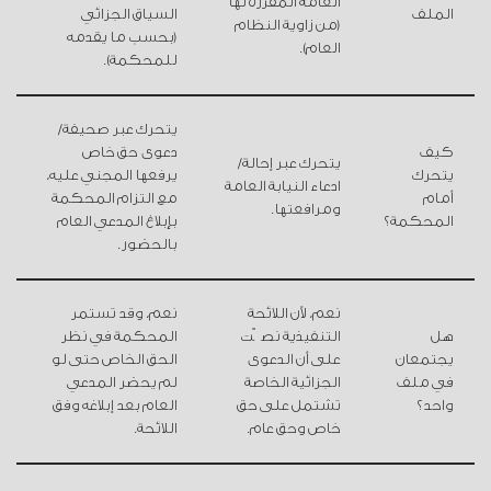
العامة المقررة لها
الملف
السياق الجزائي
(من زاوية النظام
(بحسب ما يقدمه
العام).
للمحكمة).
يتحرك عبر صحيفة/
كيف
دعوى حق خاص
يتحرك عبر إحالة/
يتحرك
يرفعها المجني عليه،
ادعاء النيابة العامة
أمام
مع التزام المحكمة
ومرافعتها.
المحكمة؟
بإبلاغ المدعي العام
بالحضور.
نعم، لأن اللائحة
نعم، وقد تستمر
هل
التنفيذية نصّت
المحكمة في نظر
يجتمعان
على أن الدعوى
الحق الخاص حتى لو
في ملف
الجزائية الخاصة
لم يحضر المدعي
واحد؟
تشتمل على حق
العام بعد إبلاغه وفق
خاص وحق عام.
اللائحة.