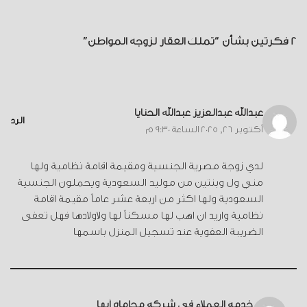
2 فكرتين بشأن “تملك العقار لزوجة المواطن”
عبدالله عبدالعزيز عبدالله الحنايا
الرد
أكتوبر 26, 2025 الساعة 9:30 م
لدي زوجة مصرية الجنسية ومقيمة اقامة نظامية ولها
مني ول وبنتين من موليد السعودية ويحملون الجنسية
السعودية ولها اكثر من اربعة عشر عاماً مقيمة اقامة
نظامية واريد ان اهب لها مسكناً لها ولاولادها فهل تعفى
الضريبة العفوية عند تسجيل المنزل باسمها
خدمة العملاء في شركة محاماة أبها