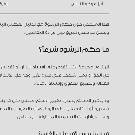
أبرز موضع التباس
الفرق
هذا الملخص حول حكم الرشوة مع الدليل يعكس البناء ا
ويصلح كمدخل سريع قبل قراءة التفاصيل.
ما حكم الرشوة شرعاً؟
الرشوة محرمة؛ لأنها تقوم على إفساد القرار، أو تقد
عن الحق أو يميز شخصاً على غيره بغير وجه حق. لذلك لا
العدالة وتضييع الحقوق وإفساد الأمانة.
ولا يتغير الحكم بمجرد تغيير الاسم؛ فليس كل ما 
مشروعاً إذا كانت مرتبطة بالوظيفة أو بالنفوذ أو بالمصل
وسببه وآثاره، لا بالتسمية المتداولة بين الناس.
متى يلتبس الأمر على القارئ؟