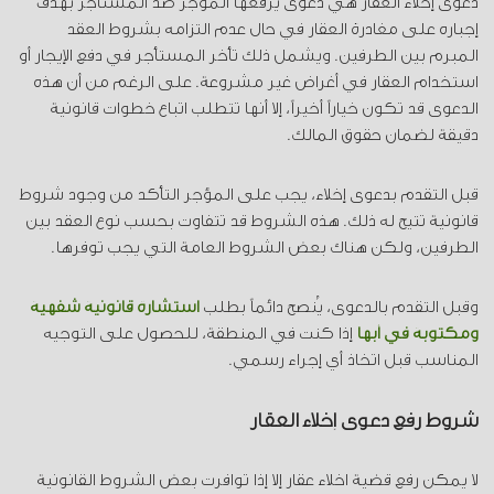
دعوى إخلاء العقار هي دعوى يرفعها المؤجر ضد المستأجر بهدف
إجباره على مغادرة العقار في حال عدم التزامه بشروط العقد
المبرم بين الطرفين. ويشمل ذلك تأخر المستأجر في دفع الإيجار أو
استخدام العقار في أغراض غير مشروعة. على الرغم من أن هذه
الدعوى قد تكون خياراً أخيراً، إلا أنها تتطلب اتباع خطوات قانونية
دقيقة لضمان حقوق المالك.
قبل التقدم بدعوى إخلاء، يجب على المؤجر التأكد من وجود شروط
قانونية تتيح له ذلك. هذه الشروط قد تتفاوت بحسب نوع العقد بين
الطرفين، ولكن هناك بعض الشروط العامة التي يجب توفرها.
وقبل التقدم بالدعوى، يُنصح دائماً بطلب
استشارة قانونية شفهية
ومكتوبة في أبها
إذا كنت في المنطقة، للحصول على التوجيه
المناسب قبل اتخاذ أي إجراء رسمي.
شروط رفع دعوى إخلاء العقار
لا يمكن رفع قضية اخلاء عقار إلا إذا توافرت بعض الشروط القانونية