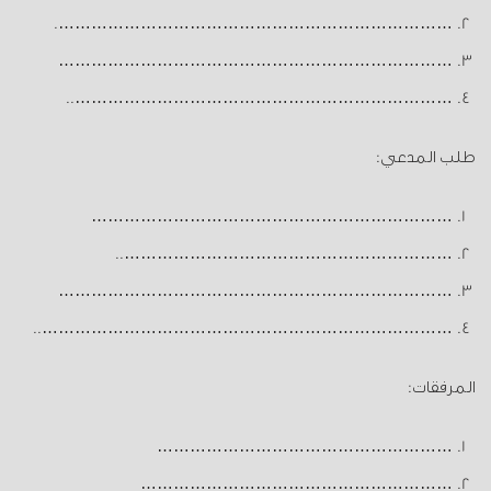
……………………………………………………………….
………………………………………………………………
……………………………………………………………..
طلب المدعي:
…………………………………………………………
……………………………………………………..
………………………………………………………………
…………………………………………………………………..
المرفقات:
………………………………………………
…………………………………………………