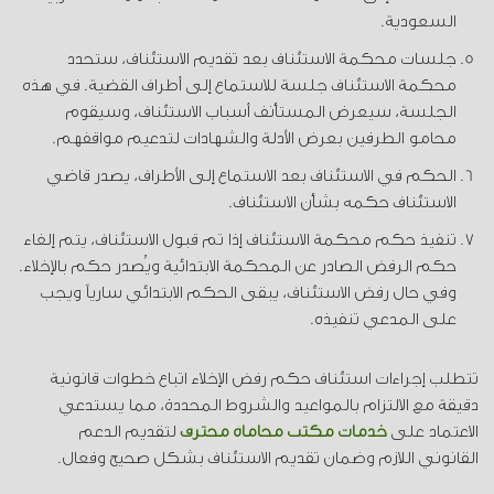
السعودية.
جلسات محكمة الاستئناف بعد تقديم الاستئناف، ستحدد
محكمة الاستئناف جلسة للاستماع إلى أطراف القضية. في هذه
الجلسة، سيعرض المستأنف أسباب الاستئناف، وسيقوم
محامو الطرفين بعرض الأدلة والشهادات لتدعيم مواقفهم.
الحكم في الاستئناف بعد الاستماع إلى الأطراف، يصدر قاضي
الاستئناف حكمه بشأن الاستئناف.
تنفيذ حكم محكمة الاستئناف إذا تم قبول الاستئناف، يتم إلغاء
حكم الرفض الصادر عن المحكمة الابتدائية ويُصدر حكم بالإخلاء.
وفي حال رفض الاستئناف، يبقى الحكم الابتدائي سارياً ويجب
على المدعي تنفيذه.
تتطلب إجراءات استئناف حكم رفض الإخلاء اتباع خطوات قانونية
دقيقة مع الالتزام بالمواعيد والشروط المحددة، مما يستدعي
الاعتماد على
خدمات مكتب محاماة محترف
لتقديم الدعم
القانوني اللازم وضمان تقديم الاستئناف بشكل صحيح وفعال.