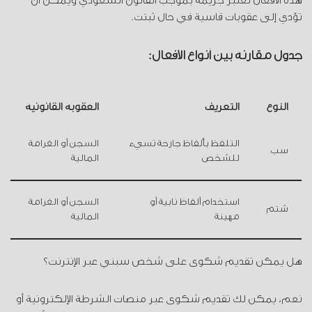
هذه الأفعال تُعتبر جريمة بموجب القانون السعودي ويمكن أن
تؤدي إلى عقوبات قاسية في حال ثبتت.
جدول مقارنة بين أنواع الأفعال:
النوع
التعريف
العقوبة القانونية
التلفظ بألفاظ جارحة تسيء
السجن أو الغرامة
سب
للشخص
المالية
استخدام ألفاظ نابية أو
السجن أو الغرامة
شتم
مهينة
المالية
هل يمكن تقديم شكوى على شخص سبني عبر الإنترنت؟
نعم، يمكن لك تقديم شكوى عبر منصات الشرطة الإلكترونية أو